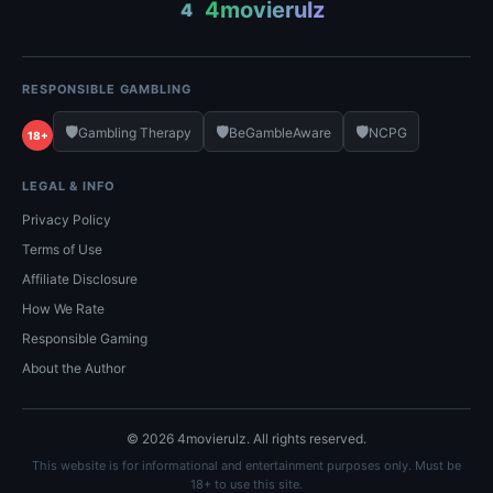
4movierulz
4
RESPONSIBLE GAMBLING
🛡️
🛡️
🛡️
Gambling Therapy
BeGambleAware
NCPG
18+
LEGAL & INFO
Privacy Policy
Terms of Use
Affiliate Disclosure
How We Rate
Responsible Gaming
About the Author
© 2026 4movierulz. All rights reserved.
This website is for informational and entertainment purposes only. Must be
18+ to use this site.