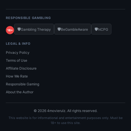
RESPONSIBLE GAMBLING
🛡️
🛡️
🛡️
Gambling Therapy
BeGambleAware
NCPG
18+
LEGAL & INFO
Privacy Policy
Terms of Use
Affiliate Disclosure
How We Rate
Responsible Gaming
About the Author
© 2026 4movierulz. All rights reserved.
This website is for informational and entertainment purposes only. Must be
18+ to use this site.